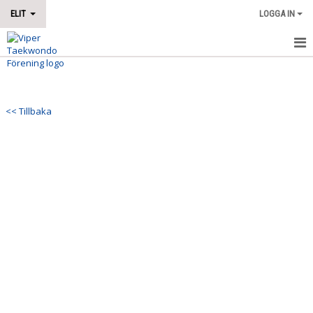
ELIT
LOGGA IN
HEM
NYHETER
<< Tillbaka
KALENDER
TRUPPEN