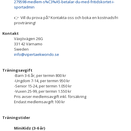
279598-medlem-s%C3%A5-betalar-du-med-fritidskortet-i-
sportadmin
👉 Vill du prova på? Kontakta oss och boka en kostnadsfri
provträning!
Kontakt
Växjövägen 26G
331 42 Värnamo
Sweden
info@vipertaekwondo.se
Träningsavgift
-Barn 3-6 år, per termin 800 kr
-Ungdom 7-14, per termin 950 kr
-Senior 15-24, per termin 1.050 kr
-Vuxen 25-99, per termin 1.550 kr
Pris avser medlemsavgift inkl. försäkring
Endast medlemsavgift 100 kr
Träningstider
MiniKidz (3-6 år)