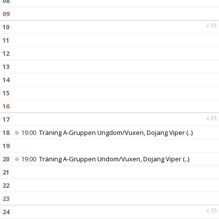
08
09
v.33
10
11
12
13
14
15
16
v.34
17
18
19:00
Träning A-Gruppen Ungdom/Vuxen, Dojang Viper
(..)
19
20
19:00
Träning A-Gruppen Undom/Vuxen, Dojang Viper
(..)
21
22
23
v.35
24